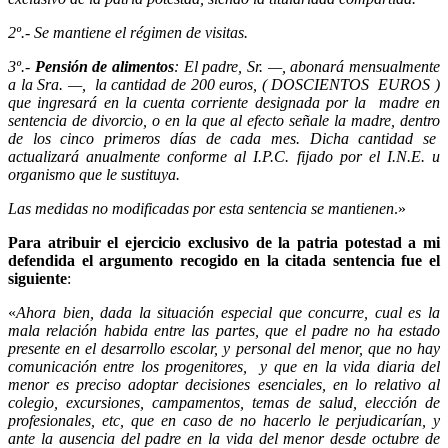
2º.- Se mantiene el régimen de visitas.
3º.-
Pensión de alimentos
: El padre, Sr. —, abonará mensualmente
a la Sra. —, la cantidad de 200 euros, ( DOSCIENTOS EUROS )
que ingresará en la cuenta corriente designada por la madre en
sentencia de divorcio, o en la que al efecto señale la madre, dentro
de los cinco primeros días de cada mes. Dicha cantidad se
actualizará anualmente conforme al I.P.C. fijado por el I.N.E. u
organismo que le sustituya.
Las medidas no modificadas por esta sentencia se mantienen
.»
Para atribuir el ejercicio exclusivo
de la patria potestad a mi
defendida el argumento recogido en la citada sentencia fue el
siguiente
:
«
Ahora bien, dada la situación especial que concurre, cual es la
mala relación habida entre las partes, que el padre no ha estado
presente en el desarrollo escolar, y personal del menor, que no hay
comunicación entre los progenitores, y que en la vida diaria del
menor es preciso adoptar decisiones esenciales, en lo relativo al
colegio, excursiones, campamentos, temas de salud, elección de
profesionales, etc, que en caso de no hacerlo le perjudicarían, y
ante la ausencia del padre en la vida del menor desde octubre de