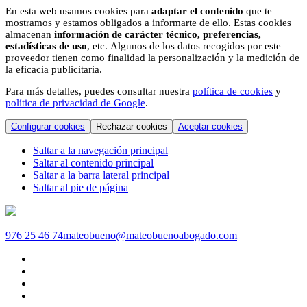
En esta web usamos cookies para
adaptar el contenido
que te
mostramos y estamos obligados a informarte de ello. Estas cookies
almacenan
información de carácter técnico, preferencias,
estadísticas de uso
, etc. Algunos de los datos recogidos por este
proveedor tienen como finalidad la personalización y la medición de
la eficacia publicitaria.
Para más detalles, puedes consultar nuestra
política de cookies
y
política de privacidad de Google
.
Configurar cookies
Rechazar cookies
Aceptar cookies
Saltar a la navegación principal
Saltar al contenido principal
Saltar a la barra lateral principal
Saltar al pie de página
976 25 46 74
mateobueno@mateobuenoabogado.com