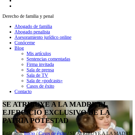
Derecho de familia y penal
Abogado de familia
Abogado penalista
Asesoramiento jurídico online
Conóceme
Blog
Mis artículos
Sentencias comentadas
Firma invitada
Sala de prensa
Sala de TV
Sala de «podcasts»
Casos de éxito
Contacto
SE ATRIBUYE A LA MADRE EL
EJERCICIO EXCLUSIVO DE LA
PATRIA POTESTAD
Estás aquí:
Inicio
/
Casos de éxito
/
SE ATRIBUYE A LA MADRE