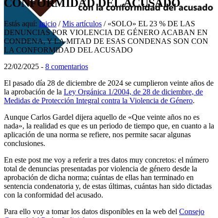
CONFORMIDAD DEL ACUSADO
Estás aquí:
Inicio
/
Mis artículos
/
«SOLO» EL 23 % DE LAS
DENUNCIAS POR VIOLENCIA DE GÉNERO ACABAN EN
CONDENA, Y LA MITAD DE ESAS CONDENAS SON CON
LA CONFORMIDAD DEL ACUSADO
22/02/2025
-
8 comentarios
El pasado día 28 de diciembre de 2024 se cumplieron veinte años de
la aprobación de la
Ley Orgánica 1/2004, de 28 de diciembre, de
Medidas de Protección Integral contra la Violencia de Género
.
Aunque Carlos Gardel dijera aquello de «Que veinte años no es
nada», la realidad es que es un periodo de tiempo que, en cuanto a la
aplicación de una norma se refiere, nos permite sacar algunas
conclusiones.
En este post me voy a referir a tres datos muy concretos: el número
total de denuncias presentadas por violencia de género desde la
aprobación de dicha norma; cuántas de ellas han terminado en
sentencia condenatoria y, de estas últimas, cuántas han sido dictadas
con la conformidad del acusado.
Para ello voy a tomar los datos disponibles en la web del
Consejo