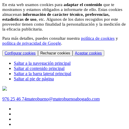
En esta web usamos cookies para
adaptar el contenido
que te
mostramos y estamos obligados a informarte de ello. Estas cookies
almacenan
información de carácter técnico, preferencias,
estadísticas de uso
, etc. Algunos de los datos recogidos por este
proveedor tienen como finalidad la personalización y la medición de
la eficacia publicitaria.
Para más detalles, puedes consultar nuestra
política de cookies
y
política de privacidad de Google
.
Configurar cookies
Rechazar cookies
Aceptar cookies
Saltar a la navegación principal
Saltar al contenido principal
Saltar a la barra lateral principal
Saltar al pie de página
976 25 46 74
mateobueno@mateobuenoabogado.com