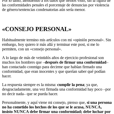
Por lo tanto, atendiendo a los datos que hemos visto, sin la figura de
las conformidades penales el porcentaje de denuncias por violencia
de género/sentencias condenatorias aún sería menor.
«CONSEJO PERSONAL»
Habitualmente termino mis artículos con mi «opinión personal». Sin
embargo, hoy quiero ir más allá y terminar este post, si me lo
permiten, con un «consejo personal».
A lo largo de más de veintidós años de ejercicio profesional son
muchos los hombres que –
después de firmar una conformidad
–
han contactado conmigo para decirme que habían firmado una
conformidad, que eran inocentes y que querían saber qué podían
hacer.
La respuesta siempre es la misma:
cumplir la pena
; ya que,
desgraciadamente, una vez firmada una conformidad hay poco –por
no decir nada– que se pueda hacer.
Personalmente, y aquí viene mi consejo, pienso que,
si una persona
no ha cometido los hechos de los que se le acusa, NUNCA,
insisto NUNCA debe firmar una conformidad; debe luchar por