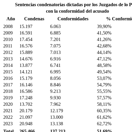
Sentencias condenatorias dictadas por los Juzgados de lo 
con la conformidad del acusado
Año
Condenas
Conformidades
% Conformi
2008
15.197
6.063
39,90%
2009
16.591
6.885
41,50%
2010
17.454
7.201
41,26%
2011
16.576
7.075
42,68%
2012
15.889
7.013
44,14%
2013
14.676
6.916
47,12%
2014
13.877
6.741
48,58%
2015
14.121
6.995
49,54%
2016
15.179
8.056
53,07%
2017
16.146
8.846
54,79%
2018
16.586
9.213
55,55%
2019
17.248
9.930
57,57%
2020
13.702
7.962
58,11%
2021
20.179
12.179
60,35%
2022
21.097
13.000
61,62%
2023
20.948
13.138
62,72%
Total
265.466
137.213
51,69%