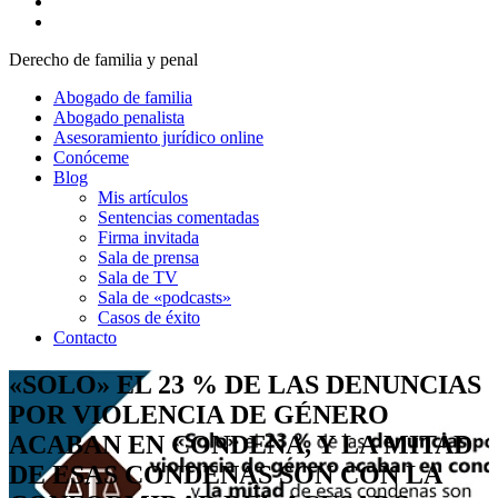
Derecho de familia y penal
Abogado de familia
Abogado penalista
Asesoramiento jurídico online
Conóceme
Blog
Mis artículos
Sentencias comentadas
Firma invitada
Sala de prensa
Sala de TV
Sala de «podcasts»
Casos de éxito
Contacto
«SOLO» EL 23 % DE LAS DENUNCIAS
POR VIOLENCIA DE GÉNERO
ACABAN EN CONDENA, Y LA MITAD
DE ESAS CONDENAS SON CON LA