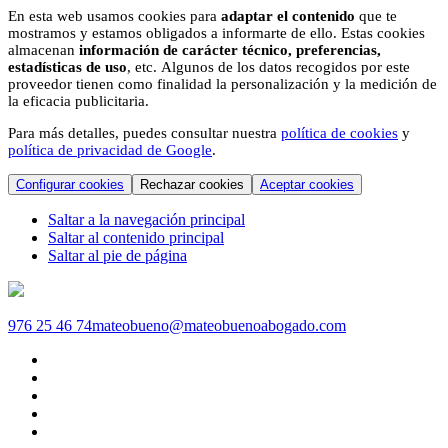
En esta web usamos cookies para
adaptar el contenido
que te
mostramos y estamos obligados a informarte de ello. Estas cookies
almacenan
información de carácter técnico, preferencias,
estadísticas de uso
, etc. Algunos de los datos recogidos por este
proveedor tienen como finalidad la personalización y la medición de
la eficacia publicitaria.
Para más detalles, puedes consultar nuestra
política de cookies
y
política de privacidad de Google
.
Configurar cookies
Rechazar cookies
Aceptar cookies
Saltar a la navegación principal
Saltar al contenido principal
Saltar al pie de página
976 25 46 74
mateobueno@mateobuenoabogado.com