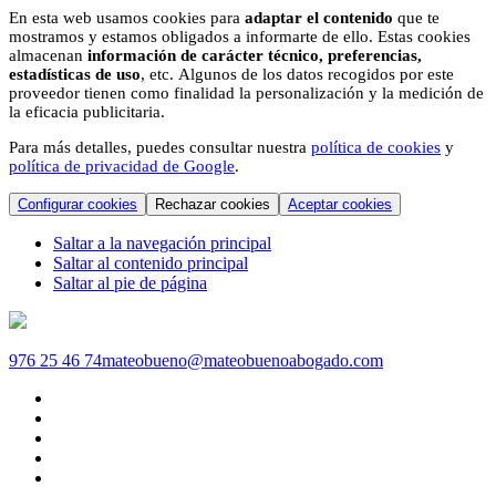
En esta web usamos cookies para
adaptar el contenido
que te
mostramos y estamos obligados a informarte de ello. Estas cookies
almacenan
información de carácter técnico, preferencias,
estadísticas de uso
, etc. Algunos de los datos recogidos por este
proveedor tienen como finalidad la personalización y la medición de
la eficacia publicitaria.
Para más detalles, puedes consultar nuestra
política de cookies
y
política de privacidad de Google
.
Configurar cookies
Rechazar cookies
Aceptar cookies
Saltar a la navegación principal
Saltar al contenido principal
Saltar al pie de página
976 25 46 74
mateobueno@mateobuenoabogado.com