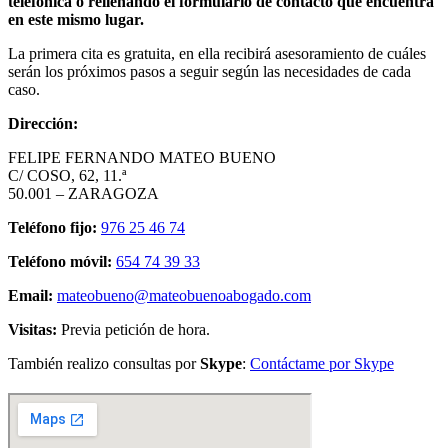
telefónica o rellenando el formulario de contacto que encuentra
en este mismo lugar.
La primera cita es gratuita, en ella recibirá asesoramiento de cuáles
serán los próximos pasos a seguir según las necesidades de cada
caso.
Dirección:
FELIPE FERNANDO MATEO BUENO
C/ COSO, 62, 11.ª
50.001 – ZARAGOZA
Teléfono fijo:
976 25 46 74
Teléfono móvil:
654 74 39 33
Email:
mateobueno@mateobuenoabogado.com
Visitas:
Previa petición de hora.
También realizo consultas por
Skype
:
Contáctame por Skype