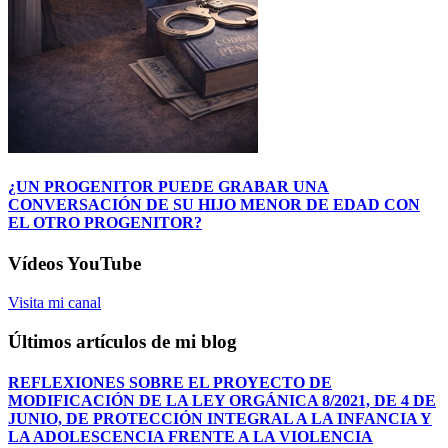
¿UN PROGENITOR PUEDE GRABAR UNA
CONVERSACIÓN DE SU HIJO MENOR DE EDAD CON
EL OTRO PROGENITOR?
Vídeos YouTube
Visita mi canal
Últimos artículos de mi blog
REFLEXIONES SOBRE EL PROYECTO DE
MODIFICACIÓN DE LA LEY ORGÁNICA 8/2021, DE 4 DE
JUNIO, DE PROTECCIÓN INTEGRAL A LA INFANCIA Y
LA ADOLESCENCIA FRENTE A LA VIOLENCIA