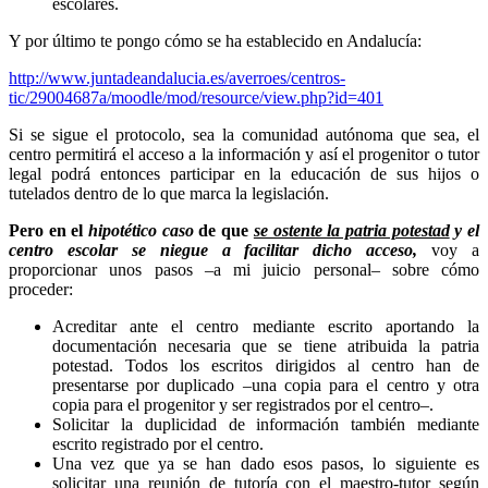
escolares.
Y por último te pongo cómo se ha establecido en Andalucía:
http://www.juntadeandalucia.es/averroes/centros-
tic/29004687a/moodle/mod/resource/view.php?id=401
Si se sigue el protocolo, sea la comunidad autónoma que sea, el
centro permitirá el acceso a la información y así el progenitor o tutor
legal podrá entonces participar en la educación de sus hijos o
tutelados dentro de lo que marca la legislación.
Pero en el
hipotético caso
de que
se ostente la patria potestad
y el
centro escolar se niegue a facilitar dicho acceso,
voy a
proporcionar unos pasos –a mi juicio personal– sobre cómo
proceder:
Acreditar ante el centro mediante escrito aportando la
documentación necesaria que se tiene atribuida la patria
potestad. Todos los escritos dirigidos al centro han de
presentarse por duplicado –una copia para el centro y otra
copia para el progenitor y ser registrados por el centro–.
Solicitar la duplicidad de información también mediante
escrito registrado por el centro.
Una vez que ya se han dado esos pasos, lo siguiente es
solicitar una reunión de tutoría con el maestro-tutor según