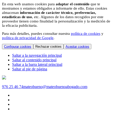
En esta web usamos cookies para
adaptar el contenido
que te
mostramos y estamos obligados a informarte de ello. Estas cookies
almacenan
información de carácter técnico, preferencias,
estadísticas de uso
, etc. Algunos de los datos recogidos por este
proveedor tienen como finalidad la personalización y la medición de
la eficacia publicitaria.
Para más detalles, puedes consultar nuestra
política de cookies
y
política de privacidad de Google
.
Configurar cookies
Rechazar cookies
Aceptar cookies
Saltar a la navegación principal
Saltar al contenido principal
Saltar a la barra lateral principal
Saltar al pie de página
976 25 46 74
mateobueno@mateobuenoabogado.com