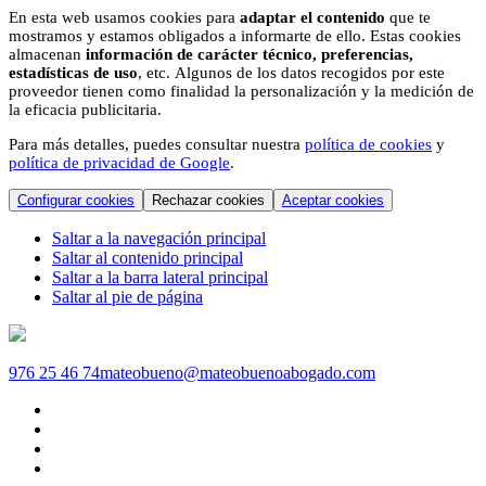
En esta web usamos cookies para
adaptar el contenido
que te
mostramos y estamos obligados a informarte de ello. Estas cookies
almacenan
información de carácter técnico, preferencias,
estadísticas de uso
, etc. Algunos de los datos recogidos por este
proveedor tienen como finalidad la personalización y la medición de
la eficacia publicitaria.
Para más detalles, puedes consultar nuestra
política de cookies
y
política de privacidad de Google
.
Configurar cookies
Rechazar cookies
Aceptar cookies
Saltar a la navegación principal
Saltar al contenido principal
Saltar a la barra lateral principal
Saltar al pie de página
976 25 46 74
mateobueno@mateobuenoabogado.com