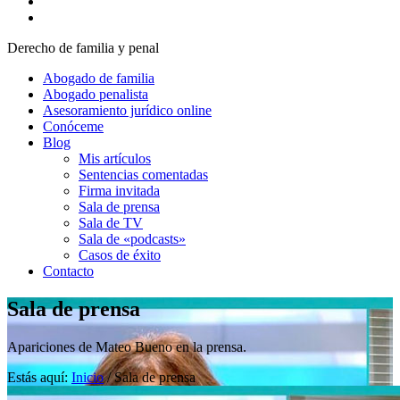
Derecho de familia y penal
Abogado de familia
Abogado penalista
Asesoramiento jurídico online
Conóceme
Blog
Mis artículos
Sentencias comentadas
Firma invitada
Sala de prensa
Sala de TV
Sala de «podcasts»
Casos de éxito
Contacto
Sala de prensa
Apariciones de Mateo Bueno en la prensa.
Estás aquí:
Inicio
/
Sala de prensa