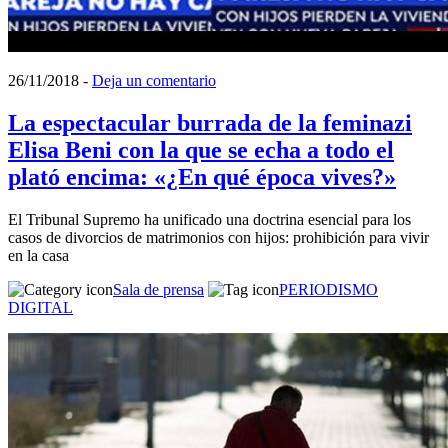
26/11/2018
-
Deja un comentario
La espectacular burrada de la feminazi
Elisa Beni con la que se echa a todo el
plató encima: «¿En qué época vives?»
El Tribunal Supremo ha unificado una doctrina esencial para los
casos de divorcios de matrimonios con hijos: prohibición para vivir
en la casa
Sala de prensa
PERIODISMO
DIGITAL