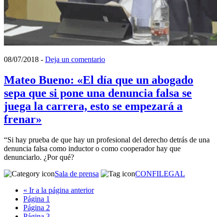
08/07/2018
-
Deja un comentario
Mateo Bueno: «El día que un abogado
sepa que si pone una denuncia falsa se
juega la carrera, esto se empezará a
frenar»
“Si hay prueba de que hay un profesional del derecho detrás de una
denuncia falsa como inductor o como cooperador hay que
denunciarlo. ¿Por qué?
Sala de prensa
CONFILEGAL
«
Ir a la
página anterior
Página
1
Página
2
Página
3