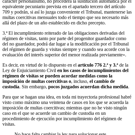
carácter personalísimo, no procederá la sustitución automática por el
equivalente pecuniario prevista en el apartado tercero del artículo
709 y podrán, si así lo juzga conveniente el Tribunal, mantenerse las
multas coercitivas mensuales todo el tiempo que sea necesario más
allá del plazo de un año establecido en dicho precepto.
3.ª El incumplimiento reiterado de las obligaciones derivadas del
régimen de visitas, tanto por parte del progenitor guardador como
del no guardador, podrá dar lugar a la modificación por el Tribunal
del régimen de guarda y visitas siempre y cuando sea acorde con la
evaluación del interés superior del menor realizada previamente».
Es decir, en virtud de lo dispuesto en el
artículo 776 2.ª y 3.ª
de la
Ley de Enjuiciamiento Civil
en los casos de
incumplimientos del
régimen de visitas se pueden acordar medidas como la
imposición de multas coercitivas o
, incluso,
el cambio de
custodia
. Sin embargo,
pocos juzgados acuerdan dicha medida
.
Para que se hagan una idea, en toda mi trayectoria profesional habré
visto como máximo una veintena de casos en los que se acuerda la
imposición de multas coercitivas; mientras que no he visto ningún
caso en el que se acuerde un cambio de custodia en un
procedimiento de ejecución por incumplimiento del régimen de
visitas.
No hace falta cambiar la ley para solucionar este