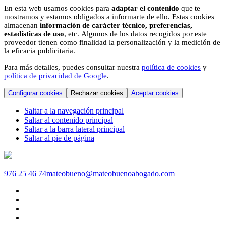
En esta web usamos cookies para
adaptar el contenido
que te
mostramos y estamos obligados a informarte de ello. Estas cookies
almacenan
información de carácter técnico, preferencias,
estadísticas de uso
, etc. Algunos de los datos recogidos por este
proveedor tienen como finalidad la personalización y la medición de
la eficacia publicitaria.
Para más detalles, puedes consultar nuestra
política de cookies
y
política de privacidad de Google
.
Configurar cookies
Rechazar cookies
Aceptar cookies
Saltar a la navegación principal
Saltar al contenido principal
Saltar a la barra lateral principal
Saltar al pie de página
976 25 46 74
mateobueno@mateobuenoabogado.com