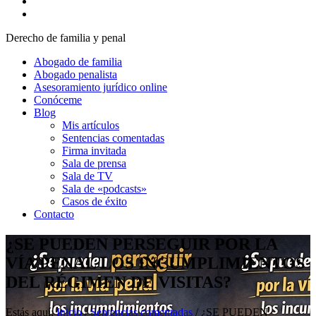
Derecho de familia y penal
Abogado de familia
Abogado penalista
Asesoramiento jurídico online
Conóceme
Blog
Mis artículos
Sentencias comentadas
Firma invitada
Sala de prensa
Sala de TV
Sala de «podcasts»
Casos de éxito
Contacto
¿SE PUEDEN PERSEGUIR POR LA
VÍA PENAL LOS INCUMPLIMIENTOS
DEL RÉGIMEN DE VISITAS?
Estás aquí:
Inicio
/
Sentencias comentadas
/
¿SE PUEDEN