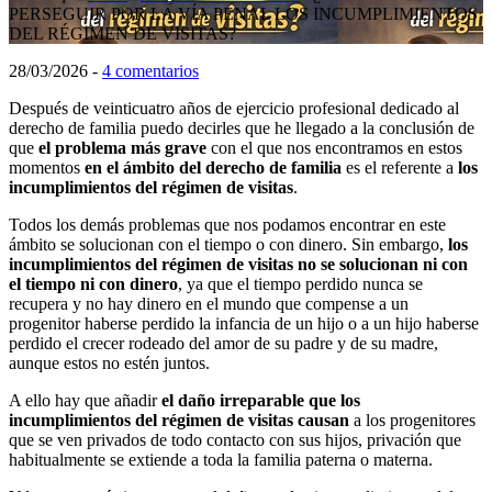
PERSEGUIR POR LA VÍA PENAL LOS INCUMPLIMIENTOS
DEL RÉGIMEN DE VISITAS?
28/03/2026
-
4 comentarios
Después de veinticuatro años de ejercicio profesional dedicado al
derecho de familia puedo decirles que he llegado a la conclusión de
que
el problema más grave
con el que nos encontramos en estos
momentos
en el ámbito del derecho de familia
es el referente a
los
incumplimientos del régimen de visitas
.
Todos los demás problemas que nos podamos encontrar en este
ámbito se solucionan con el tiempo o con dinero. Sin embargo,
los
incumplimientos del régimen de visitas no se solucionan ni con
el tiempo ni con dinero
, ya que el tiempo perdido nunca se
recupera y no hay dinero en el mundo que compense a un
progenitor haberse perdido la infancia de un hijo o a un hijo haberse
perdido el crecer rodeado del amor de su padre y de su madre,
aunque estos no estén juntos.
A ello hay que añadir
el daño irreparable
que los
incumplimientos del régimen de visitas causan
a los progenitores
que se ven privados de todo contacto con sus hijos, privación que
habitualmente se extiende a toda la familia paterna o materna.