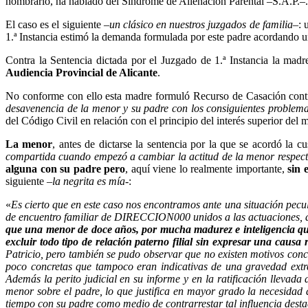
nombrarlo, ha hablado del Síndrome de Alienación Parental –S.A.P.–.
El caso es el siguiente –
un clásico en nuestros juzgados de familia
–: 
1.ª Instancia estimó la demanda formulada por este padre acordando u
Contra la Sentencia dictada por el Juzgado de 1.ª Instancia la mad
Audiencia Provincial de Alicante
.
No conforme con ello esta madre formuló Recurso de Casación contra 
desavenencia de la menor y su padre con los consiguientes problem
del Código Civil en relación con el principio del interés superior del 
La menor
, antes de dictarse la sentencia por la que se acordó la c
compartida cuando empezó a cambiar la actitud de la menor respect
alguna con su padre
pero
, aquí viene lo realmente importante,
sin 
siguiente –
la negrita es mía
-:
«
Es cierto que en este caso nos encontramos ante una situación pecul
de encuentro familiar de DIRECCION000 unidos a las actuaciones, de 
que una menor de doce años, por mucha madurez e inteligencia que 
excluir todo tipo de relación paterno filial sin expresar una causa 
Patricio, pero también se pudo observar que no existen motivos concr
poco concretas que tampoco eran indicativas de una gravedad extre
Además la perito judicial en su informe y en la ratificación llevada
menor sobre el padre, lo que justifica en mayor grado la necesida
tiempo con su padre como medio de contrarrestar tal influencia desta