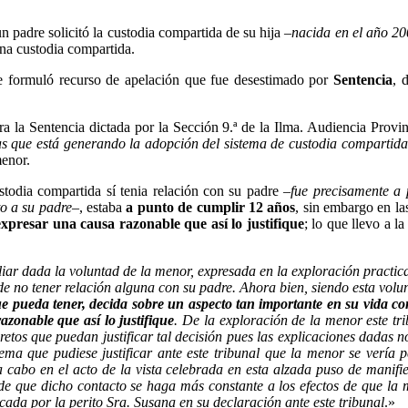
un padre solicitó la custodia compartida de su hija –
nacida en el año 2
na custodia compartida.
re formuló recurso de apelación que fue desestimado por
Sentencia
, 
la Sentencia dictada por la Sección 9.ª de la Ilma. Audiencia Provin
as que está generando la adopción del sistema de custodia compartida
menor.
ustodia compartida sí tenia relación con su padre –
fue precisamente a 
o a su padre
–, estaba
a punto de cumplir 12 años
, sin embargo en la
expresar una causa razonable que así lo justifique
; lo que llevo a l
iar dada la voluntad de la menor, expresada en la exploración practicad
no tener relación alguna con su padre. Ahora bien, siendo esta volunt
pueda tener, decida sobre un aspecto tan importante en su vida como
razonable que así lo justifique
. De la exploración de la menor este tri
etos que puedan justificar tal decisión pues las explicaciones dadas 
ma que pudiese justificar ante este tribunal que la menor se vería 
 a cabo en el acto de la vista celebrada en esta alzada puso de manifie
d de que dicho contacto se haga más constante a los efectos de que l
cada por la perito Sra. Susana en su declaración ante este tribunal
.»