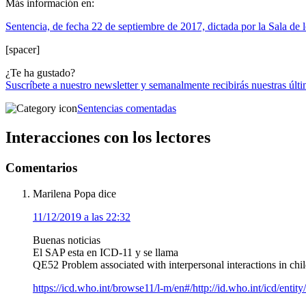
Más información en:
Sentencia, de fecha 22 de septiembre de 2017, dictada por la Sala de 
[spacer]
¿Te ha gustado?
Suscríbete a nuestro newsletter y semanalmente recibirás nuestras últi
Sentencias comentadas
Interacciones con los lectores
Comentarios
Marilena Popa
dice
11/12/2019 a las 22:32
Buenas noticias
El SAP esta en ICD-11 y se llama
QE52 Problem associated with interpersonal interactions in ch
https://icd.who.int/browse11/l-m/en#/http://id.who.int/icd/enti