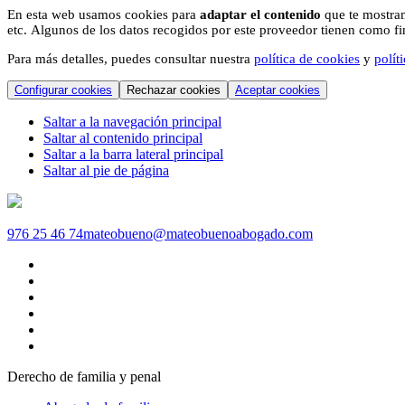
En esta web usamos cookies para
adaptar el contenido
que te mostram
etc. Algunos de los datos recogidos por este proveedor tienen como fina
Para más detalles, puedes consultar nuestra
política de cookies
y
polít
Configurar cookies
Rechazar cookies
Aceptar cookies
Saltar a la navegación principal
Saltar al contenido principal
Saltar a la barra lateral principal
Saltar al pie de página
976 25 46 74
mateobueno@mateobuenoabogado.com
Derecho de familia y penal