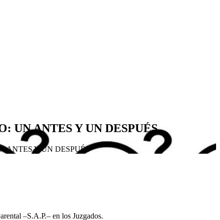
O: UN ANTES Y UN DESPUÉS
UN ANTES Y UN DESPUÉS
arental –S.A.P.– en los Juzgados.