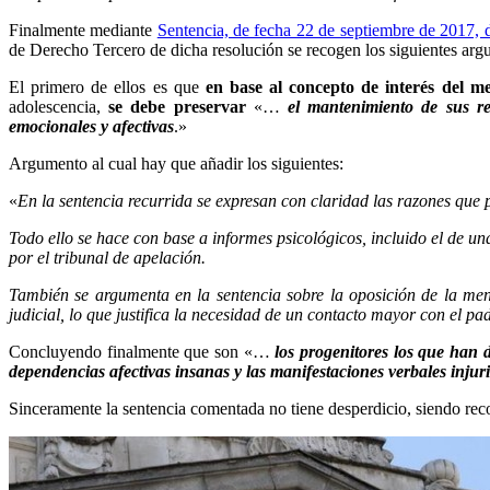
Finalmente mediante
Sentencia, de fecha 22 de septiembre de 2017, d
de Derecho Tercero de dicha resolución se recogen los siguientes arg
El primero de ellos es que
en base al
concepto de interés del m
adolescencia,
se debe preservar
«…
el mantenimiento de sus
r
emocionales y afectivas
.»
Argumento al cual hay que añadir los siguientes:
«
En la sentencia recurrida se expresan con claridad las razones que 
Todo ello se hace con base a informes psicológicos, incluido el de u
por el tribunal de apelación.
También se argumenta en la sentencia sobre la oposición de la meno
judicial, lo que justifica la necesidad de un contacto mayor con el pa
Concluyendo finalmente que son «…
los
progenitores los que han d
dependencias afectivas insanas y las manifestaciones
verbales injur
Sinceramente la sentencia comentada no tiene desperdicio, siendo reco