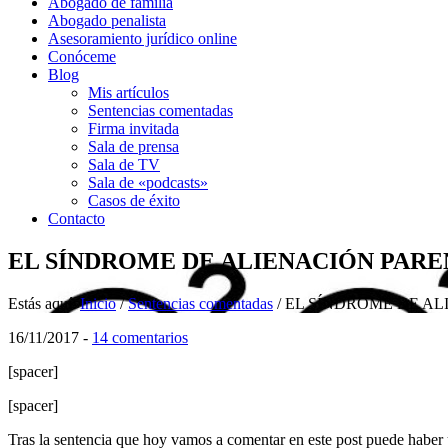
Abogado de familia
Abogado penalista
Asesoramiento jurídico online
Conóceme
Blog
Mis artículos
Sentencias comentadas
Firma invitada
Sala de prensa
Sala de TV
Sala de «podcasts»
Casos de éxito
Contacto
EL SÍNDROME DE ALIENACIÓN PARENT
Estás aquí:
Inicio
/
Sentencias comentadas
/
EL SÍNDROME DE ALI
16/11/2017
-
14 comentarios
[spacer]
[spacer]
Tras la sentencia que hoy vamos a comentar en este post puede haber 