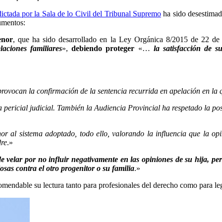
ictada por la Sala de lo Civil del Tribunal Supremo
ha sido desestimad
umentos:
enor
, que ha sido desarrollado en la Ley Orgánica 8/2015 de 22 de j
elaciones familiares
»,
debiendo proteger
«…
la satisfacción de s
provocan la confirmación de la sentencia recurrida en apelación en la
na pericial judicial. También la Audiencia Provincial ha respetado la p
r al sistema adoptado, todo ello, valorando la influencia que la opi
dre
.»
e velar por no influir negativamente en las opiniones de su hija, pe
iosas contra el otro progenitor o su familia
.»
mendable su lectura tanto para profesionales del derecho como para leg