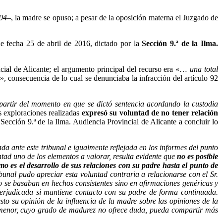
004
–, la madre se opuso; a pesar de la oposición materna el Juzgado de
de fecha 25 de abril de 2016, dictado por la
Sección 9.ª de la Ilma.
cial de Alicante; el argumento principal del recurso era «…
una total
», consecuencia de lo cual se denunciaba la infracción del artículo 92
partir del momento en que se dictó sentencia acordando la custodia
s exploraciones realizadas
expresó su voluntad de no tener relación
a Sección 9.ª de la Ilma. Audiencia Provincial de Alicante a concluir lo
a ante este tribunal e igualmente reflejada en los informes del punto
ad uno de los elementos a valorar, resulta evidente que
no es posible
 es el desarrollo de sus relaciones con su padre hasta el punto de
bunal pudo apreciar esta voluntad contraria a relacionarse con el Sr.
no se basaban en hechos consistentes sino en afirmaciones genéricas y
perjudicada si mantiene contacto con su padre de forma continuada.
sto su opinión de la influencia de la madre sobre las opiniones de la
a menor, cuyo grado de madurez no ofrece duda, pueda compartir más