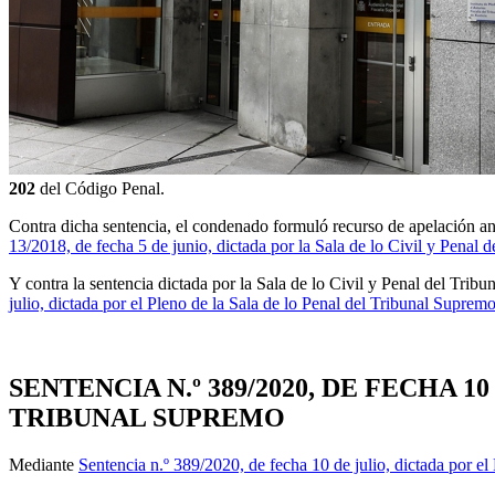
202
del Código Penal.
Contra dicha sentencia, el condenado formuló recurso de apelación ant
13/2018, de fecha 5 de junio, dictada por la Sala de lo Civil y Penal d
Y contra la sentencia dictada por la Sala de lo Civil y Penal del Trib
julio, dictada por el Pleno de la Sala de lo Penal del Tribunal Suprem
SENTENCIA N.º 389/2020, DE FECHA 
TRIBUNAL SUPREMO
Mediante
Sentencia n.º 389/2020, de fecha 10 de julio, dictada por el