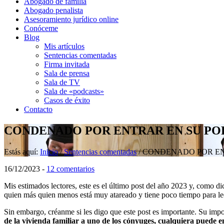
Abogado de familia
Abogado penalista
Asesoramiento jurídico online
Conóceme
Blog
Mis artículos
Sentencias comentadas
Firma invitada
Sala de prensa
Sala de TV
Sala de «podcasts»
Casos de éxito
Contacto
CONDENADO POR ENTRAR EN SU PO
Estás aquí:
Inicio
/
Sentencias comentadas
/
CONDENADO POR EN
16/12/2023
-
12 comentarios
Mis estimados lectores, este es el último post del año 2023 y, como d
quien más quien menos está muy atareado y tiene poco tiempo para lee
Sin embargo, créanme si les digo que este post es importante. Su imp
de la vivienda familiar a uno de los cónyuges, cualquiera puede en