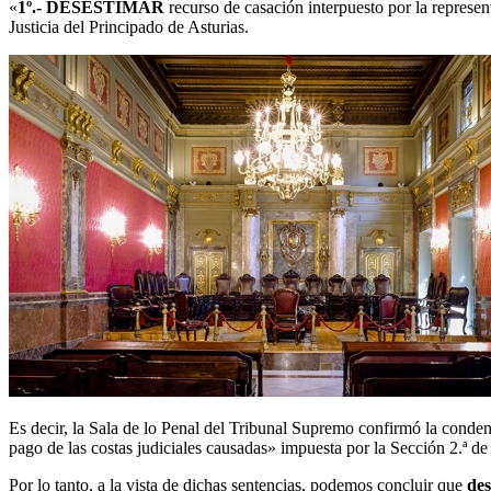
«
1º.- DESESTIMAR
recurso de casación interpuesto por la represe
Justicia del Principado de Asturias.
Es decir, la Sala de lo Penal del Tribunal Supremo confirmó la condena
pago de las costas judiciales causadas» impuesta por la Sección 2.ª d
Por lo tanto, a la vista de dichas sentencias, podemos concluir que
des