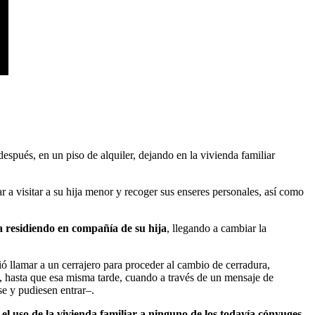
spués, en un piso de alquiler, dejando en la vivienda familiar
 a visitar a su hija menor y recoger sus enseres personales, así como
ba residiendo en compañía de su hija
, llegando a cambiar la
dió llamar a un cerrajero para proceder al cambio de cerradura,
, hasta que esa misma tarde, cuando a través de un mensaje de
se y pudiesen entrar–.
el uso de la vivienda familiar a ninguno de los todavía cónyuges
,