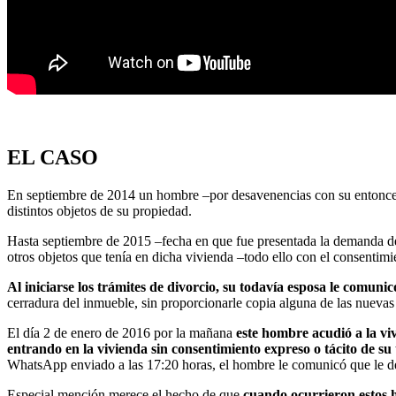
EL CASO
En septiembre de 2014 un hombre –por desavenencias con su entonces es
distintos objetos de su propiedad.
Hasta septiembre de 2015 –fecha en que fue presentada la demanda de d
otros objetos que tenía en dicha vivienda –todo ello con el consentim
Al iniciarse los trámites de divorcio, su todavía esposa le comuni
cerradura del inmueble, sin proporcionarle copia alguna de las nuevas 
El día 2 de enero de 2016 por la mañana
este hombre acudió a la vi
entrando en la vivienda sin consentimiento expreso o tácito de su
WhatsApp enviado a las 17:20 horas, el hombre le comunicó que le deja
Especial mención merece el hecho de que
cuando ocurrieron estos h