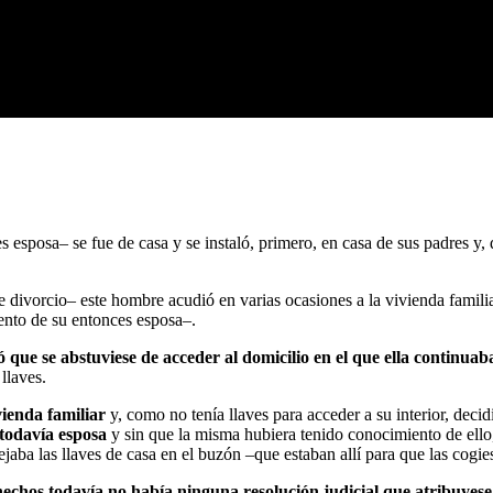
posa– se fue de casa y se instaló, primero, en casa de sus padres y, de
ivorcio– este hombre acudió en varias ocasiones a la vivienda familiar
iento de su entonces esposa–.
có que se abstuviese de acceder al domicilio en el que ella continua
llaves.
vienda familiar
y, como no tenía llaves para acceder a su interior, deci
 todavía esposa
y sin que la misma hubiera tenido conocimiento de ello
ba las llaves de casa en el buzón –que estaban allí para que las cogie
echos todavía no había ninguna resolución judicial que atribuyese 