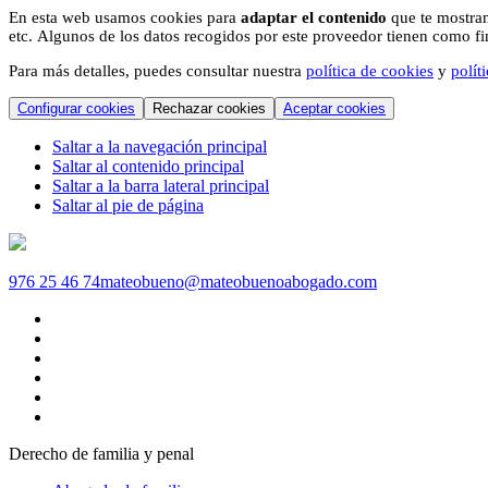
En esta web usamos cookies para
adaptar el contenido
que te mostram
etc. Algunos de los datos recogidos por este proveedor tienen como fina
Para más detalles, puedes consultar nuestra
política de cookies
y
polít
Configurar cookies
Rechazar cookies
Aceptar cookies
Saltar a la navegación principal
Saltar al contenido principal
Saltar a la barra lateral principal
Saltar al pie de página
976 25 46 74
mateobueno@mateobuenoabogado.com
Derecho de familia y penal