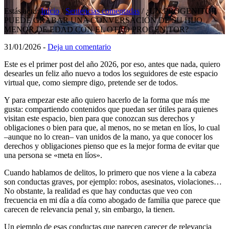
Estás aquí:
Inicio
/
Sentencias comentadas
/
¿UN PROGENITOR
PUEDE GRABAR UNA CONVERSACIÓN DE SU HIJO
MENOR DE EDAD CON EL OTRO PROGENITOR?
31/01/2026
-
Deja un comentario
Este es el primer post del año 2026, por eso, antes que nada, quiero
desearles un feliz año nuevo a todos los seguidores de este espacio
virtual que, como siempre digo, pretende ser de todos.
Y para empezar este año quiero hacerlo de la forma que más me
gusta: compartiendo contenidos que puedan ser útiles para quienes
visitan este espacio, bien para que conozcan sus derechos y
obligaciones o bien para que, al menos, no se metan en líos, lo cual
–aunque no lo crean– van unidos de la mano, ya que conocer los
derechos y obligaciones pienso que es la mejor forma de evitar que
una persona se «meta en líos».
Cuando hablamos de delitos, lo primero que nos viene a la cabeza
son conductas graves, por ejemplo: robos, asesinatos, violaciones…
No obstante, la realidad es que hay conductas que veo con
frecuencia en mi día a día como abogado de familia que parece que
carecen de relevancia penal y, sin embargo, la tienen.
Un ejemplo de esas conductas que parecen carecer de relevancia