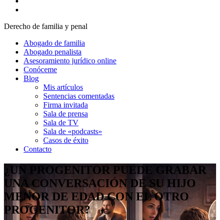
Derecho de familia y penal
Abogado de familia
Abogado penalista
Asesoramiento jurídico online
Conóceme
Blog
Mis artículos
Sentencias comentadas
Firma invitada
Sala de prensa
Sala de TV
Sala de «podcasts»
Casos de éxito
Contacto
¿UN PROGENITOR PUEDE GRABAR
UNA CONVERSACIÓN DE SU HIJO
MENOR DE EDAD CON EL OTRO
PROGENITOR?