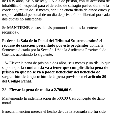
de DOS años, SEIS meses y UN día de prisión, con su accesoria de
inhabilitación especial para el derecho de sufragio pasivo durante la
condena y multa de 18 meses, con una cuota diaria de cinco euros y
responsabilidad personal de un día de privación de libertad por cada
dos cuotas no satisfechas.
Se
MANTIENE
en sus demás pronunciamientos la sentencia
recurrida».
Es decir,
la Sala de lo Penal del Tribunal Supremo estimó el
recurso de casación presentado por este progenitor
contra la
Sentencia dictada por la Sección 1.ª de la Audiencia Provincial de
Cuenca, acordando lo siguiente:
1.º– Elevar la pena de prisión a dos años, seis meses y un día, lo que
supone que
la condenada va a tener que cumplir dicha pena de
prisión ya que no se va a poder beneficiar del beneficio de
suspensión de la ejecución de la pena
previsto en el
artículo 80
del
Código Penal
.
2.º–
Elevar la pena de multa a 2.700,00 €
.
Manteniendo la indemnización de 500,00 € en concepto de daño
moral.
Especial mención merece el hecho de que
la acusada no ha sido