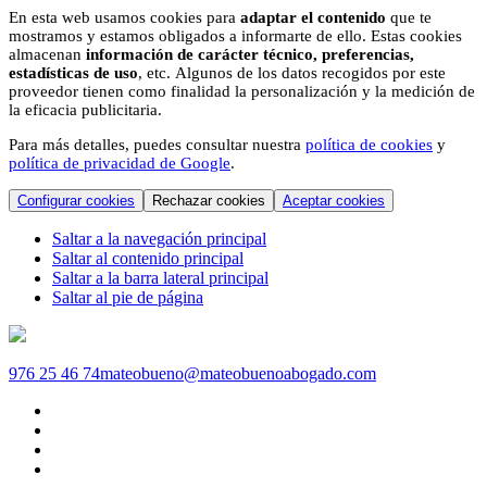
En esta web usamos cookies para
adaptar el contenido
que te
mostramos y estamos obligados a informarte de ello. Estas cookies
almacenan
información de carácter técnico, preferencias,
estadísticas de uso
, etc. Algunos de los datos recogidos por este
proveedor tienen como finalidad la personalización y la medición de
la eficacia publicitaria.
Para más detalles, puedes consultar nuestra
política de cookies
y
política de privacidad de Google
.
Configurar cookies
Rechazar cookies
Aceptar cookies
Saltar a la navegación principal
Saltar al contenido principal
Saltar a la barra lateral principal
Saltar al pie de página
976 25 46 74
mateobueno@mateobuenoabogado.com