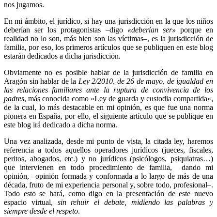
nos jugamos.
En mi ámbito, el jurídico, si hay una jurisdicción en la que los niños
deberían ser los protagonistas –digo
«deberían ser»
porque en
realidad no lo son, más bien son las víctimas–, es la jurisdicción de
familia, por eso, los primeros artículos que se publiquen en este blog
estarán dedicados a dicha jurisdicción.
Obviamente no es posible hablar de la jurisdicción de familia en
Aragón sin hablar de la
Ley 2/2010, de 26 de mayo, de igualdad en
las relaciones familiares ante la ruptura de convivencia de los
padres
, más conocida como «Ley de guarda y custodia compartida»,
de la cual, lo más destacable en mi opinión, es que fue una norma
pionera en España, por ello, el siguiente artículo que se publique en
este blog irá dedicado a dicha norma.
Una vez analizada, desde mi punto de vista, la citada ley, haremos
referencia a todos aquellos operadores jurídicos (jueces, fiscales,
peritos, abogados, etc.) y no jurídicos (psicólogos, psiquiatras…)
que intervienen en todo procedimiento de familia, dando mi
opinión, –opinión formada y conformada a lo largo de más de una
década, fruto de mi experiencia personal y, sobre todo, profesional–.
Todo esto se hará, como digo en la presentación de este nuevo
espacio virtual,
sin rehuir el debate, midiendo las palabras y
siempre desde el respeto
.