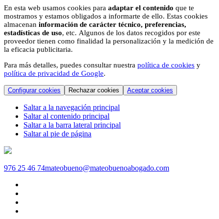
En esta web usamos cookies para
adaptar el contenido
que te
mostramos y estamos obligados a informarte de ello. Estas cookies
almacenan
información de carácter técnico, preferencias,
estadísticas de uso
, etc. Algunos de los datos recogidos por este
proveedor tienen como finalidad la personalización y la medición de
la eficacia publicitaria.
Para más detalles, puedes consultar nuestra
política de cookies
y
política de privacidad de Google
.
Configurar cookies
Rechazar cookies
Aceptar cookies
Saltar a la navegación principal
Saltar al contenido principal
Saltar a la barra lateral principal
Saltar al pie de página
976 25 46 74
mateobueno@mateobuenoabogado.com