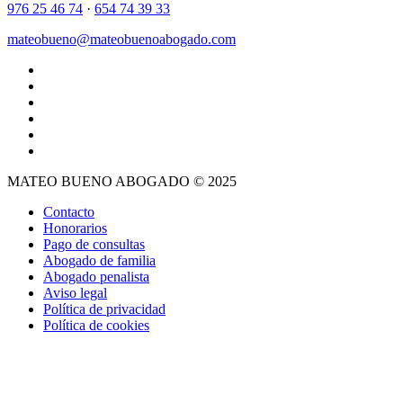
976 25 46 74
·
654 74 39 33
mateobueno@mateobuenoabogado.com
MATEO BUENO ABOGADO © 2025
Contacto
Honorarios
Pago de consultas
Abogado de familia
Abogado penalista
Aviso legal
Política de privacidad
Política de cookies