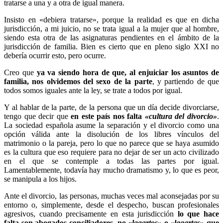
tratarse a una y a otra de igual manera.
Insisto en «debiera tratarse», porque la realidad es que en dicha
jurisdicción, a mi juicio, no se trata igual a la mujer que al hombre,
siendo esta otra de las asignaturas pendientes en el ámbito de la
jurisdicción de familia. Bien es cierto que en pleno siglo XXI no
debería ocurrir esto, pero ocurre.
Creo que
ya va siendo hora de que, al enjuiciar los asuntos de
familia, nos olvidemos del sexo de la parte
, y partiendo de que
todos somos iguales ante la ley, se trate a todos por igual.
Y al hablar de la parte, de la persona que un día decide divorciarse,
tengo que decir que
en este país nos falta
«cultura del divorcio»
.
La sociedad española asume la separación y el divorcio como una
opción válida ante la disolución de los libres vínculos del
matrimonio o la pareja, pero lo que no parece que se haya asumido
es la cultura que eso requiere para no dejar de ser un acto civilizado
en el que se contemple a todas las partes por igual.
Lamentablemente, todavía hay mucho dramatismo y, lo que es peor,
se manipula a los hijos.
Ante el divorcio, las personas, muchas veces mal aconsejadas por su
entorno o, simplemente, desde el despecho, buscan profesionales
agresivos, cuando precisamente en esta jurisdicción
lo que hace
falta son abogados conciliadores, no «
lagartos»
o
«lagartas»
que