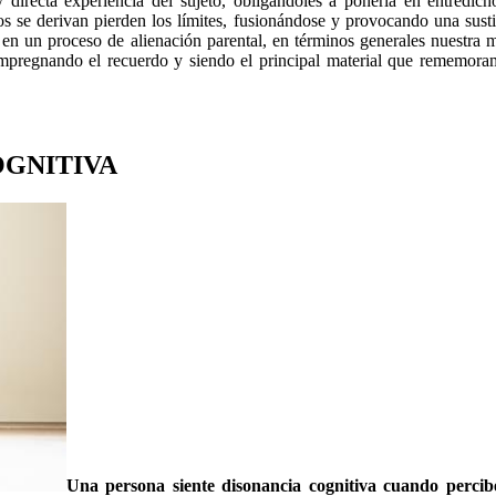
 directa experiencia del sujeto, obligándoles a ponerla en entredich
os se derivan pierden los límites, fusionándose y provocando una sust
n un proceso de alienación parental, en términos generales nuestra 
mpregnando el recuerdo y siendo el principal material que rememoram
OGNITIVA
Una persona siente disonancia cognitiva cuando percibe