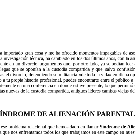
a importado gran cosa y me ha ofrecido momentos impagables de asom
 la investigación técnica, ha cambiado en los dos últimos años, con la 
nte en un divorcio, argumentos que, por otro lado, ya se podían leer en
olegas que se oponían a la custodia compartida y que, salvo confusi
as el divorcio, defendiendo su militancia «de toda la vida» en dicha opi
 a tu propia historia profesional, puedes encontrarte entre el público a
entemente en una conferencia en donde estuve presente, lo que permitió
as nuevas de la custodia compartida, antiguos líderes camisas viejas de
SÍNDROME DE ALIENACIÓN PARENTAL
o, ese problema relacional que hemos dado en llamar
Síndrome de Alie
la que nos enfrentamos todos los que trabajamos en este campo en nues