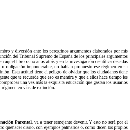
bro y diversión ante los peregrinos argumentos elaborados por mis
asunción del Tribunal Supremo de España de los principales argumentos
 aquel libro ocho años atrás y en la investigación científica décadas
ón u obligación imponderable, no habían propuesto ese régimen en su
nión. Esta actitud tiene el peligro de olvidar que los ciudadanos tiene
 gente que te recuerde que eso es mentira y que a ellos hace tiempo les
 comprobar una vez más la exquisita educación que gastan los usuarios
l régimen en vías de extinción.
nación Parental
, va a tener semejante devenir. Y esto no será por el
tro quehacer diario, con ejemplos palmarios o, como dicen los propios