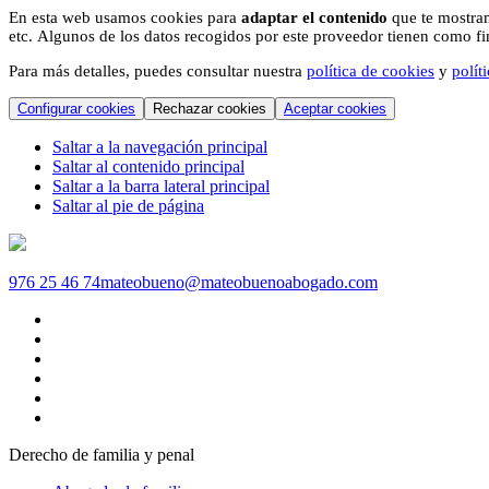
En esta web usamos cookies para
adaptar el contenido
que te mostram
etc. Algunos de los datos recogidos por este proveedor tienen como fina
Para más detalles, puedes consultar nuestra
política de cookies
y
polít
Configurar cookies
Rechazar cookies
Aceptar cookies
Saltar a la navegación principal
Saltar al contenido principal
Saltar a la barra lateral principal
Saltar al pie de página
976 25 46 74
mateobueno@mateobuenoabogado.com
Derecho de familia y penal