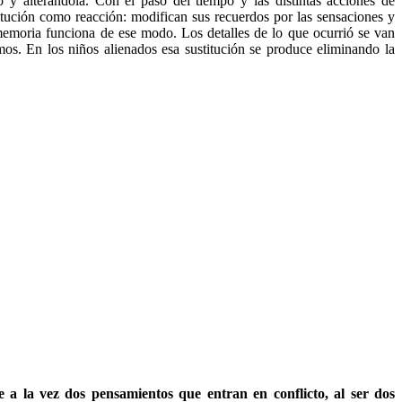
o y alterándola. Con el paso del tiempo y las distintas acciones de
itución como reacción: modifican sus recuerdos por las sensaciones y
memoria funciona de ese modo. Los detalles de lo que ocurrió se van
os. En los niños alienados esa sustitución se produce eliminando la
 a la vez dos pensamientos que entran en conflicto, al ser dos