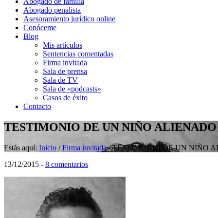
Abogado de familia
Abogado penalista
Asesoramiento jurídico online
Conóceme
Blog
Mis artículos
Sentencias comentadas
Firma invitada
Sala de prensa
Sala de TV
Sala de «podcasts»
Casos de éxito
Contacto
TESTIMONIO DE UN NIÑO ALIENADO
Estás aquí:
Inicio
/
Firma invitada
/
TESTIMONIO DE UN NIÑO 
13/12/2015
-
8 comentarios