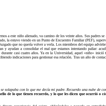
emos a este niño alienado, va camino de los veinte años. Sus padres s
zgado, la estuvo viendo en un Punto de Encuentro Familiar (PEF), superv
Juzgado que no quería volver a verla. Los miembros del equipo advirtier
n y ayudan a consolidar el mal que estamos intentando paliar: acudir
durante casi cuatro años. Ya en la Universidad, aquel «niño» inició ti
biendo indicaciones para gestionar esa relación. Tras un año de contact
 se solapaba con lo que me decía mi padre. Recuerdo una nube de co
quello de lo que tienen recuerdo, y lo que les dicen que ocurrió o 