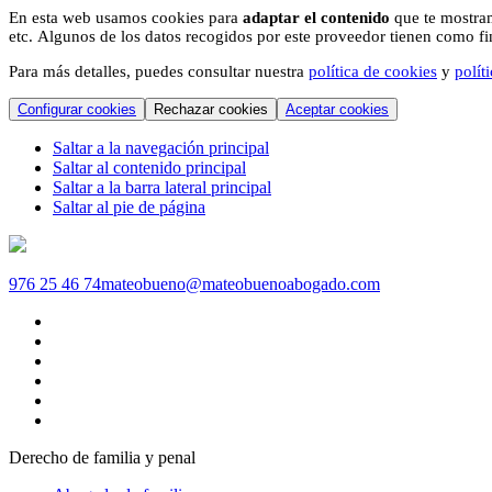
En esta web usamos cookies para
adaptar el contenido
que te mostram
etc. Algunos de los datos recogidos por este proveedor tienen como fina
Para más detalles, puedes consultar nuestra
política de cookies
y
polít
Configurar cookies
Rechazar cookies
Aceptar cookies
Saltar a la navegación principal
Saltar al contenido principal
Saltar a la barra lateral principal
Saltar al pie de página
976 25 46 74
mateobueno@mateobuenoabogado.com
Derecho de familia y penal