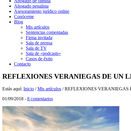
Abogado de familia
Abogado penalista
Asesoramiento jurídico online
Conóceme
Blog
Mis artículos
Sentencias comentadas
Firma invitada
Sala de prensa
Sala de TV
Sala de «podcasts»
Casos de éxito
Contacto
REFLEXIONES VERANIEGAS DE UN L
Estás aquí:
Inicio
/
Mis artículos
/
REFLEXIONES VERANIEGAS D
01/09/2018
-
8 comentarios