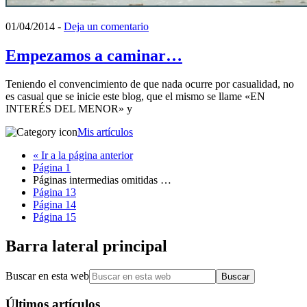
01/04/2014
-
Deja un comentario
Empezamos a caminar…
Teniendo el convencimiento de que nada ocurre por casualidad, no
es casual que se inicie este blog, que el mismo se llame «EN
INTERÉS DEL MENOR» y
Mis artículos
«
Ir a la
página anterior
Página
1
Páginas intermedias omitidas
…
Página
13
Página
14
Página
15
Barra lateral principal
Buscar en esta web
Últimos artículos