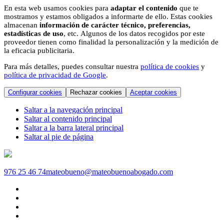
En esta web usamos cookies para
adaptar el contenido
que te
mostramos y estamos obligados a informarte de ello. Estas cookies
almacenan
información de carácter técnico, preferencias,
estadísticas de uso
, etc. Algunos de los datos recogidos por este
proveedor tienen como finalidad la personalización y la medición de
la eficacia publicitaria.
Para más detalles, puedes consultar nuestra
política de cookies
y
política de privacidad de Google
.
Configurar cookies
Rechazar cookies
Aceptar cookies
Saltar a la navegación principal
Saltar al contenido principal
Saltar a la barra lateral principal
Saltar al pie de página
976 25 46 74
mateobueno@mateobuenoabogado.com