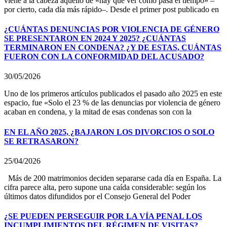
viene a la cabeza aquello de «hay que ver cómo pasa el tiempo» –
por cierto, cada día más rápido–. Desde el primer post publicado en
¿CUÁNTAS DENUNCIAS POR VIOLENCIA DE GÉNERO
SE PRESENTARON EN 2024 Y 2025? ¿CUÁNTAS
TERMINARON EN CONDENA? ¿Y DE ESTAS, CUÁNTAS
FUERON CON LA CONFORMIDAD DEL ACUSADO?
30/05/2026
Uno de los primeros artículos publicados el pasado año 2025 en este
espacio, fue «Solo el 23 % de las denuncias por violencia de género
acaban en condena, y la mitad de esas condenas son con la
EN EL AÑO 2025, ¿BAJARON LOS DIVORCIOS O SOLO
SE RETRASARON?
25/04/2026
Más de 200 matrimonios deciden separarse cada día en España. La
cifra parece alta, pero supone una caída considerable: según los
últimos datos difundidos por el Consejo General del Poder
¿SE PUEDEN PERSEGUIR POR LA VÍA PENAL LOS
INCUMPLIMIENTOS DEL RÉGIMEN DE VISITAS?